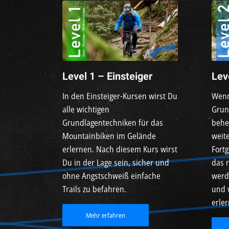
Level 1 – Einsteiger
Lev
In den Einsteiger-Kursen wirst Du
Wenn
alle wichtigen
Grun
Grundlagentechniken für das
behe
Mountainbiken im Gelände
weite
erlernen. Nach diesem Kurs wirst
Fort
Du in der Lage sein, sicher und
das r
ohne Angstschweiß einfache
werde
Trails zu befahren.
und 
erler
Mehr erfahren