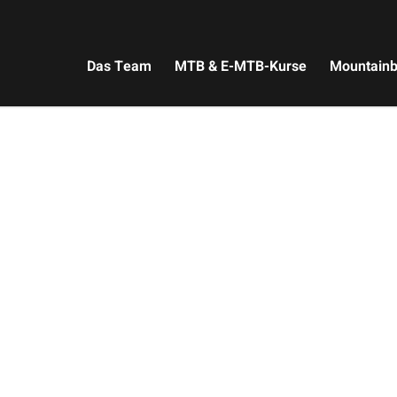
Das Team
MTB & E-MTB-Kurse
Mountainb
KONTAKT
en hast oder einen individuellen Kurs anfragen möchtest, melde 