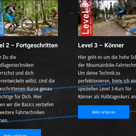
el 2 – Fortgeschritten
Level 3 – Könner
 Du die
Hier geht es um die hohe Sc
dlagentechniken
der Mountainbike-Fahrtechn
rrschst und dich
Um deine Technik zu
rentwickeln willst, sind die
perfektionieren, biete ich e
geschrittenen-Kurse genau
speziellen Level 3-Kurs für
ichtige für Dich. Hier
Könner als Halbtageskurs an
n wir die Basics vertiefen
weitere Fahrtechniken
Mehr erfahren
nen.
Mehr erfahren