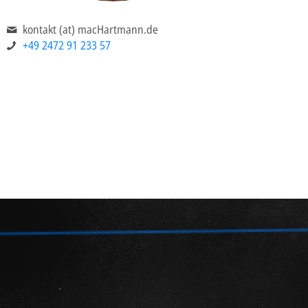
kontakt (at) macHartmann.de
+49 2472 91 233 57