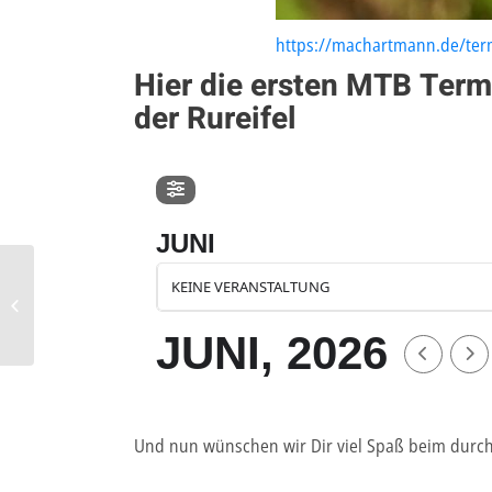
https://machartmann.de/ter
Hier die ersten MTB Term
der Rureifel
JUNI
KEINE VERANSTALTUNG
MTB-Aktivurlaub in
Leogang/Saalbach
JUNI, 2026
Und nun wünschen wir Dir viel Spaß beim durch