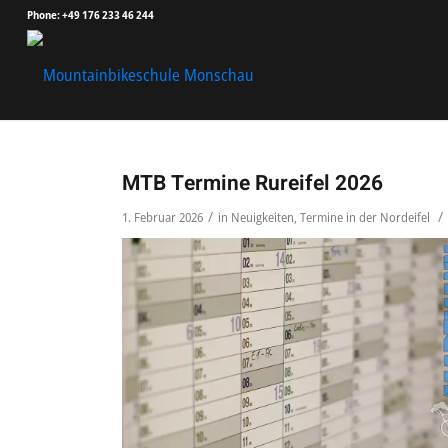
Phone: +49 176 233 46 244
MTB Termine Rureifel 2026
/
/
1. Februar 2026
in
Neuigkeiten
,
Termine in der Nordeifel