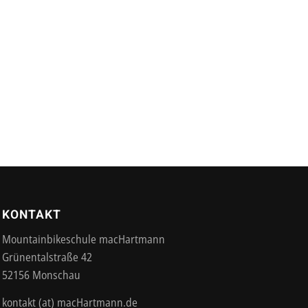
KONTAKT
Mountainbikeschule macHartmann
Grünentalstraße 42
52156 Monschau
kontakt (at) macHartmann.de