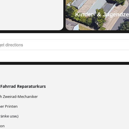
Kinder- & Jugendze
MTB SCHRAUBER KURS - Modul 3 | 3 STD. | Aachen []
 Fahrrad Reparaturkurs
ch Zweirad-Mechaniker
er Printen
ränke usw.)
ion