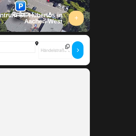
ntrum St. Hubertus in
Aachen-West
Destination Address - Werkstatt & MTB SCHRAUBER 